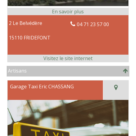
2 Le Belvédère
04 71 23 57 00
15110 FRIDEFONT
Artisans
Garage Taxi Eric CHASSANG