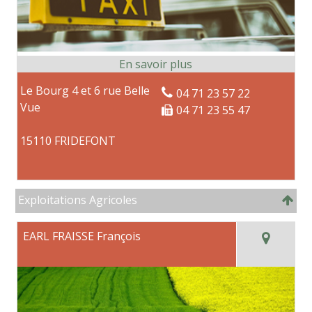
Le Bourg 4 et 6 rue Belle
04 71 23 57 22
Vue
04 71 23 55 47
15110 FRIDEFONT
Exploitations Agricoles
EARL FRAISSE François